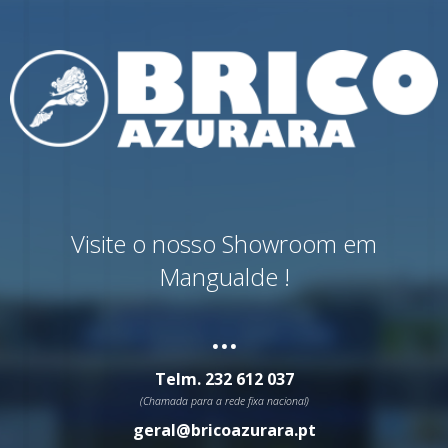
Visite o nosso Showroom em
Mangualde !
...
Telm.
232 612 037
(Chamada para a rede fixa nacional)
geral@bricoazurara.pt