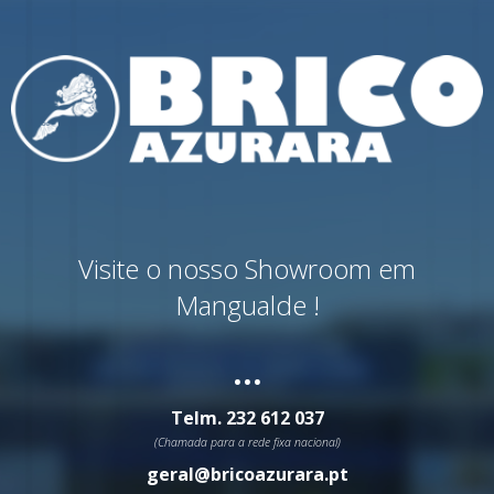
Visite o nosso Showroom em
Mangualde !
...
Telm.
232 612 037
(Chamada para a rede fixa nacional)
geral@bricoazurara.pt