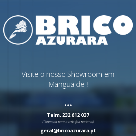
Visite o nosso Showroom em
Mangualde !
...
Telm.
232 612 037
(Chamada para a rede fixa nacional)
geral@bricoazurara.pt