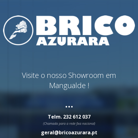
Visite o nosso Showroom em
Mangualde !
...
Telm.
232 612 037
(Chamada para a rede fixa nacional)
geral@bricoazurara.pt