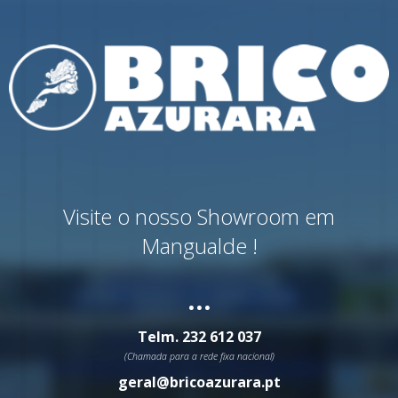
Visite o nosso Showroom em
Mangualde !
...
Telm.
232 612 037
(Chamada para a rede fixa nacional)
geral@bricoazurara.pt