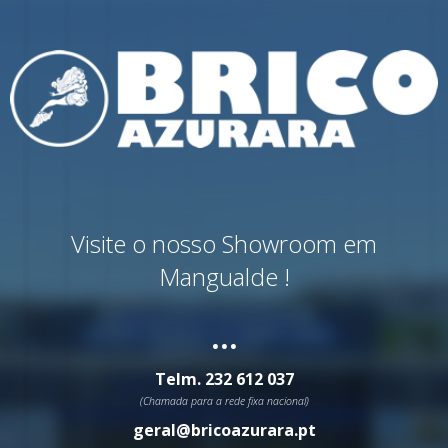
Visite o nosso Showroom em
Mangualde !
...
Telm.
232 612 037
(Chamada para a rede fixa nacional)
geral@bricoazurara.pt