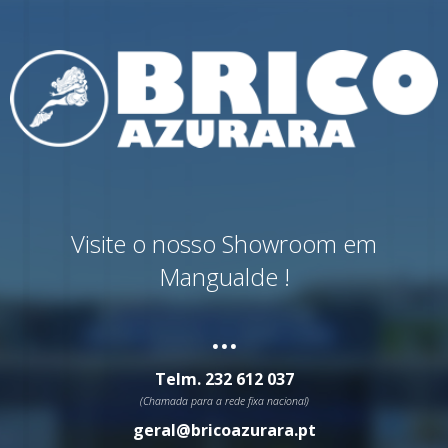
Visite o nosso Showroom em
Mangualde !
...
Telm.
232 612 037
(Chamada para a rede fixa nacional)
geral@bricoazurara.pt