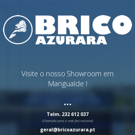
Visite o nosso Showroom em
Mangualde !
...
Telm.
232 612 037
(Chamada para a rede fixa nacional)
geral@bricoazurara.pt