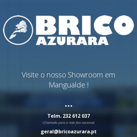
Visite o nosso Showroom em
Mangualde !
...
Telm.
232 612 037
(Chamada para a rede fixa nacional)
geral@bricoazurara.pt