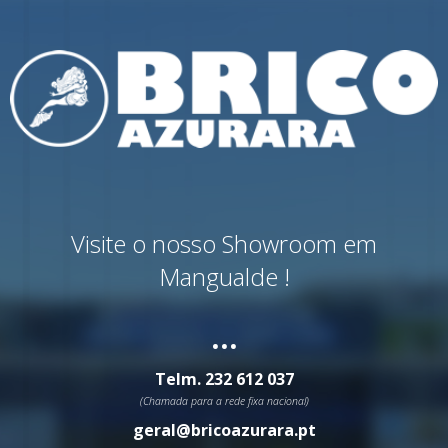
Visite o nosso Showroom em
Mangualde !
...
Telm.
232 612 037
(Chamada para a rede fixa nacional)
geral@bricoazurara.pt