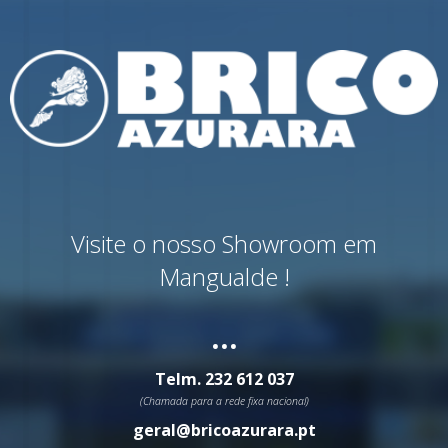
Visite o nosso Showroom em
Mangualde !
...
Telm.
232 612 037
(Chamada para a rede fixa nacional)
geral@bricoazurara.pt