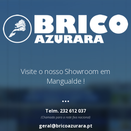
Visite o nosso Showroom em
Mangualde !
...
Telm.
232 612 037
(Chamada para a rede fixa nacional)
geral@bricoazurara.pt