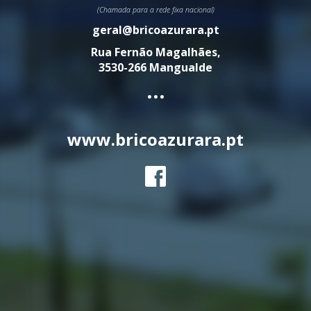
(Chamada para a rede fixa nacional)
geral@bricoazurara.pt
Rua Fernão Magalhães,
3530-266 Mangualde
...
www.bricoazurara.pt