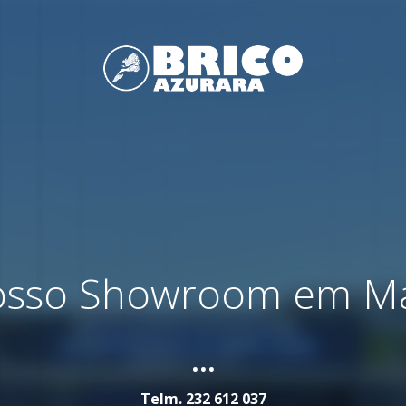
nosso Showroom em M
...
Telm.
232 612 037