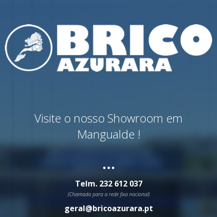
Visite o nosso Showroom em
Mangualde !
...
Telm.
232 612 037
(Chamada para a rede fixa nacional)
geral@bricoazurara.pt