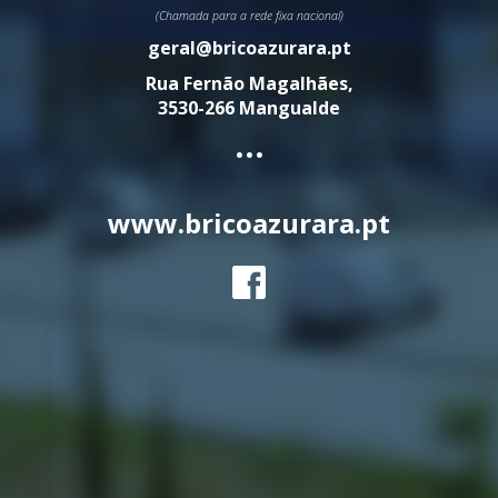
(Chamada para a rede fixa nacional)
geral@bricoazurara.pt
Rua Fernão Magalhães,
3530-266 Mangualde
...
www.bricoazurara.pt