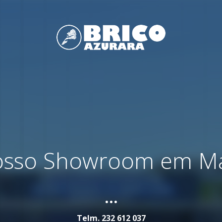
nosso Showroom em M
...
Telm.
232 612 037