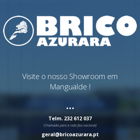
Visite o nosso Showroom em
Mangualde !
...
Telm.
232 612 037
(Chamada para a rede fixa nacional)
geral@bricoazurara.pt