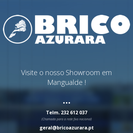
Visite o nosso Showroom em
Mangualde !
...
Telm.
232 612 037
(Chamada para a rede fixa nacional)
geral@bricoazurara.pt