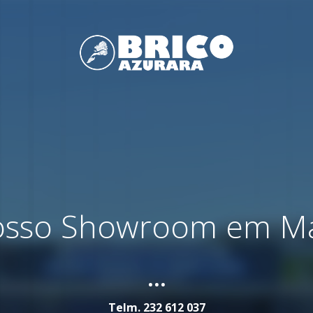
nosso Showroom em M
...
Telm.
232 612 037