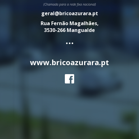
(Chamada para a rede fixa nacional)
geral@bricoazurara.pt
Rua Fernão Magalhães,
3530-266 Mangualde
...
www.bricoazurara.pt