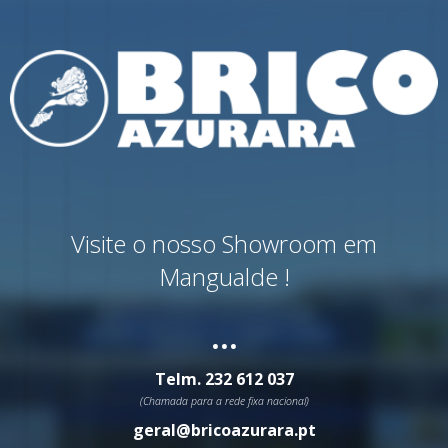
Visite o nosso Showroom em
Mangualde !
...
Telm.
232 612 037
(Chamada para a rede fixa nacional)
geral@bricoazurara.pt