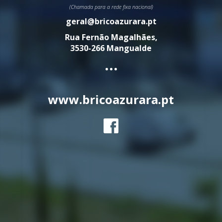
(Chamada para a rede fixa nacional)
geral@bricoazurara.pt
Rua Fernão Magalhães,
3530-266 Mangualde
...
www.bricoazurara.pt