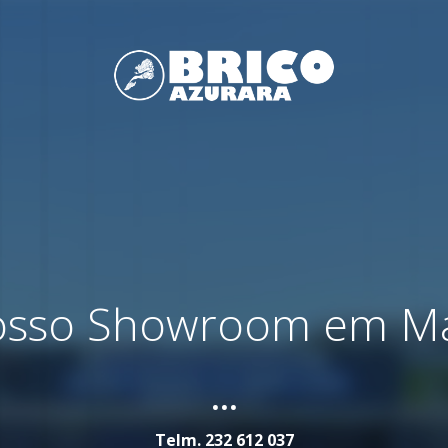
nosso Showroom em M
...
Telm.
232 612 037