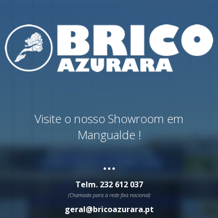
Visite o nosso Showroom em
Mangualde !
...
Telm.
232 612 037
(Chamada para a rede fixa nacional)
geral@bricoazurara.pt