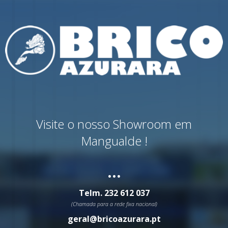
Visite o nosso Showroom em
Mangualde !
...
Telm.
232 612 037
(Chamada para a rede fixa nacional)
geral@bricoazurara.pt