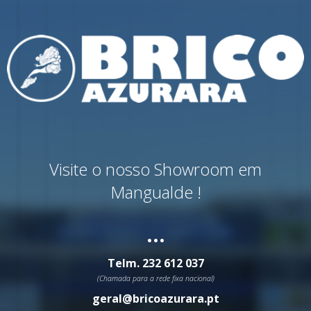
Visite o nosso Showroom em
Mangualde !
...
Telm.
232 612 037
(Chamada para a rede fixa nacional)
geral@bricoazurara.pt