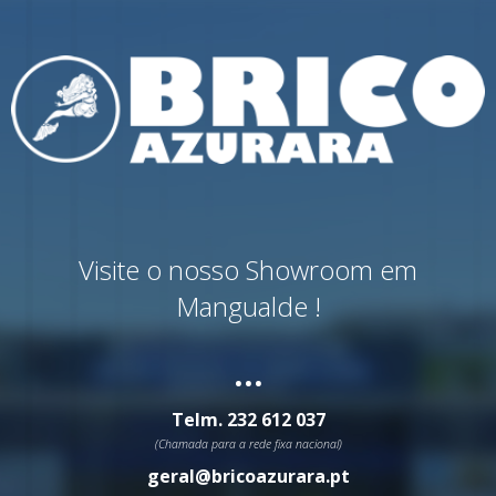
Visite o nosso Showroom em
Mangualde !
...
Telm.
232 612 037
(Chamada para a rede fixa nacional)
geral@bricoazurara.pt