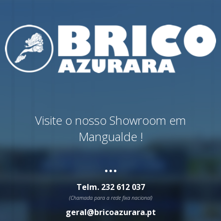
Visite o nosso Showroom em
Mangualde !
...
Telm.
232 612 037
(Chamada para a rede fixa nacional)
geral@bricoazurara.pt