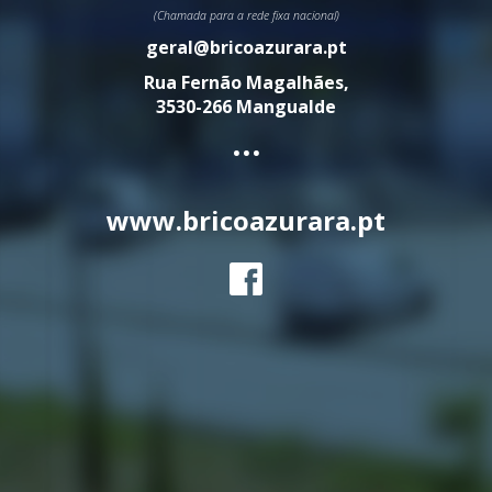
(Chamada para a rede fixa nacional)
geral@bricoazurara.pt
Rua Fernão Magalhães,
3530-266 Mangualde
...
www.bricoazurara.pt