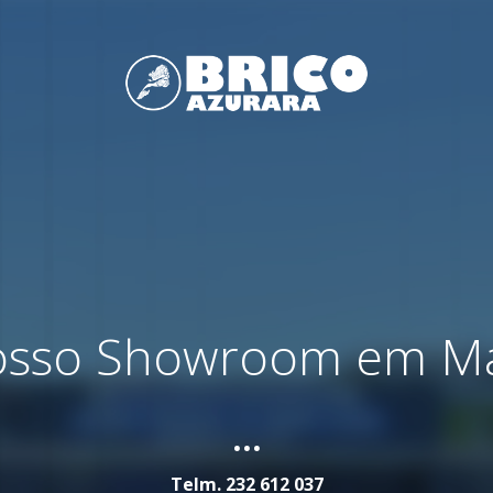
nosso Showroom em M
...
Telm.
232 612 037