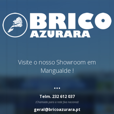
Visite o nosso Showroom em
Mangualde !
...
Telm.
232 612 037
(Chamada para a rede fixa nacional)
geral@bricoazurara.pt