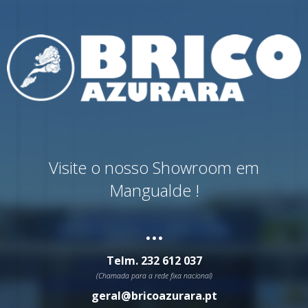
Visite o nosso Showroom em
Mangualde !
...
Telm.
232 612 037
(Chamada para a rede fixa nacional)
geral@bricoazurara.pt