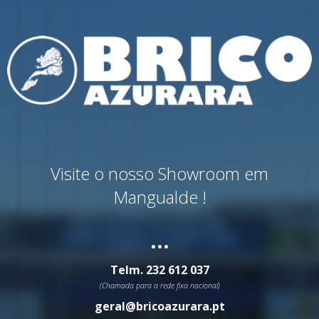
Visite o nosso Showroom em
Mangualde !
...
Telm.
232 612 037
(Chamada para a rede fixa nacional)
geral@bricoazurara.pt