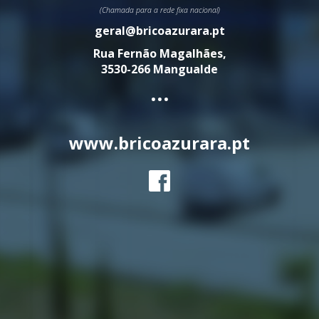
(Chamada para a rede fixa nacional)
geral@bricoazurara.pt
Rua Fernão Magalhães,
3530-266 Mangualde
...
www.bricoazurara.pt