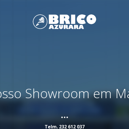
nosso Showroom em M
...
Telm.
232 612 037