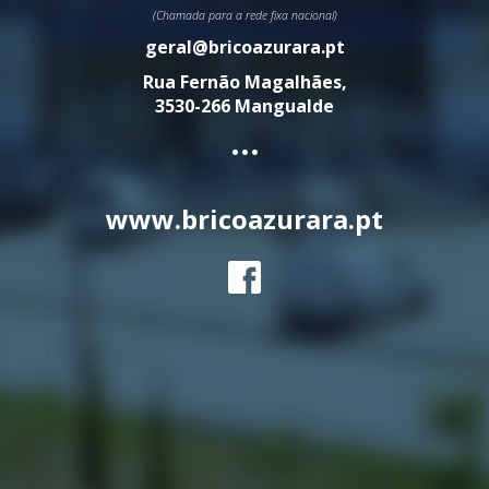
(Chamada para a rede fixa nacional)
geral@bricoazurara.pt
Rua Fernão Magalhães,
3530-266 Mangualde
...
www.bricoazurara.pt