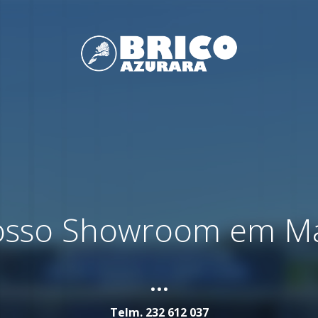
nosso Showroom em M
...
Telm.
232 612 037