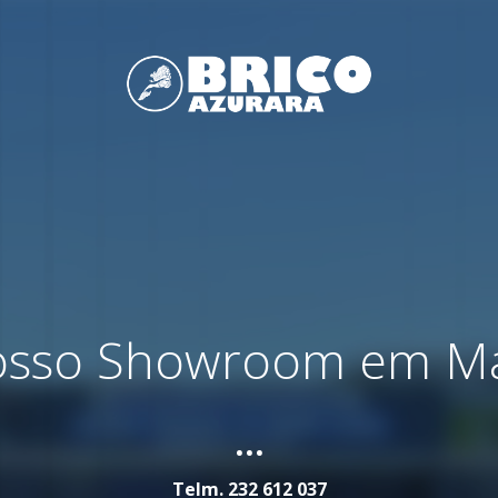
nosso Showroom em M
...
Telm.
232 612 037