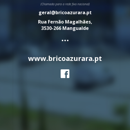
(Chamada para a rede fixa nacional)
geral@bricoazurara.pt
Rua Fernão Magalhães,
3530-266 Mangualde
...
www.bricoazurara.pt