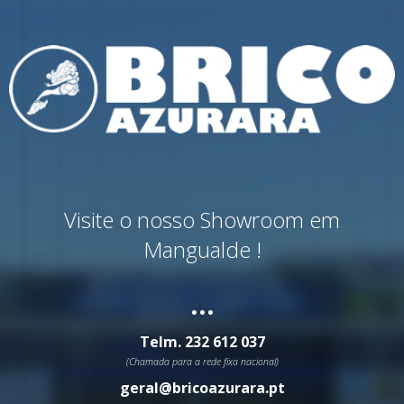
Visite o nosso Showroom em
Mangualde !
...
Telm.
232 612 037
(Chamada para a rede fixa nacional)
geral@bricoazurara.pt