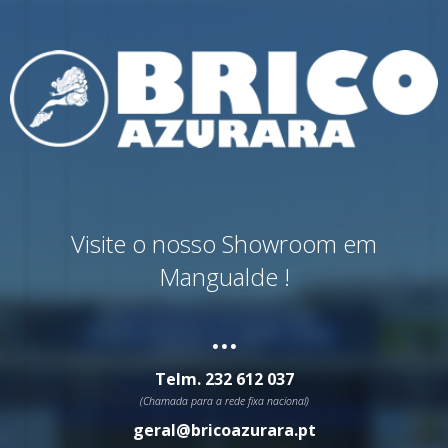
Visite o nosso Showroom em
Mangualde !
...
Telm.
232 612 037
(Chamada para a rede fixa nacional)
geral@bricoazurara.pt