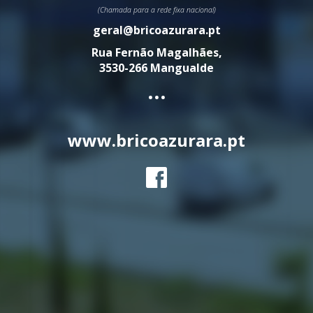
(Chamada para a rede fixa nacional)
geral@bricoazurara.pt
Rua Fernão Magalhães,
3530-266 Mangualde
...
www.bricoazurara.pt