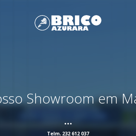
nosso Showroom em M
...
Telm.
232 612 037