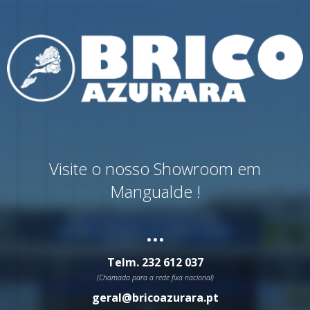
Visite o nosso Showroom em
Mangualde !
...
Telm.
232 612 037
(Chamada para a rede fixa nacional)
geral@bricoazurara.pt