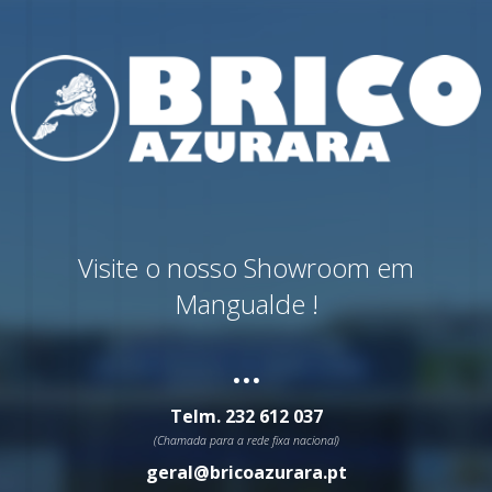
Visite o nosso Showroom em
Mangualde !
...
Telm.
232 612 037
(Chamada para a rede fixa nacional)
geral@bricoazurara.pt