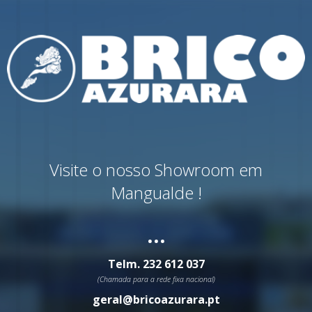
Visite o nosso Showroom em
Mangualde !
...
Telm.
232 612 037
(Chamada para a rede fixa nacional)
geral@bricoazurara.pt