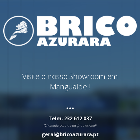
Visite o nosso Showroom em
Mangualde !
...
Telm.
232 612 037
(Chamada para a rede fixa nacional)
geral@bricoazurara.pt