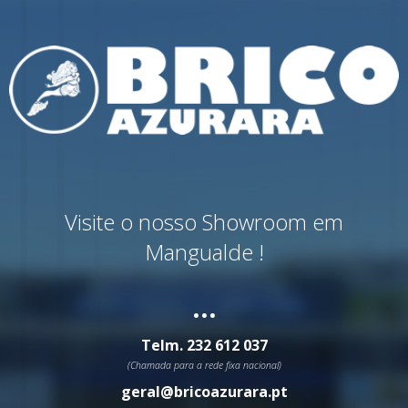
Visite o nosso Showroom em
Mangualde !
...
Telm.
232 612 037
(Chamada para a rede fixa nacional)
geral@bricoazurara.pt