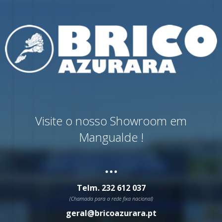
Visite o nosso Showroom em
Mangualde !
...
Telm.
232 612 037
(Chamada para a rede fixa nacional)
geral@bricoazurara.pt