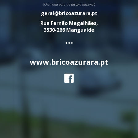
(Chamada para a rede fixa nacional)
geral@bricoazurara.pt
Rua Fernão Magalhães,
3530-266 Mangualde
...
www.bricoazurara.pt