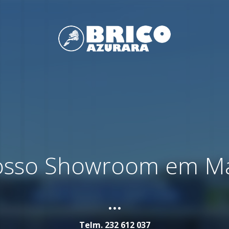
nosso Showroom em M
...
Telm.
232 612 037