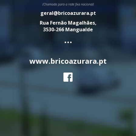
(Chamada para a rede fixa nacional)
geral@bricoazurara.pt
Rua Fernão Magalhães,
3530-266 Mangualde
...
www.bricoazurara.pt