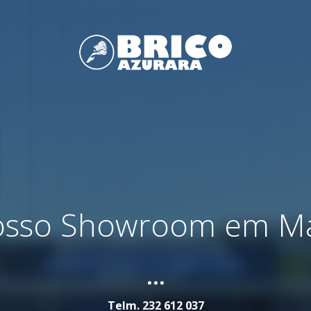
nosso Showroom em M
...
Telm.
232 612 037