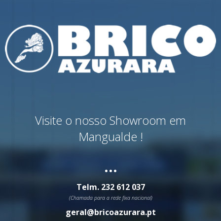
Visite o nosso Showroom em
Mangualde !
...
Telm.
232 612 037
(Chamada para a rede fixa nacional)
geral@bricoazurara.pt