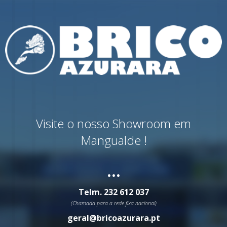
Visite o nosso Showroom em
Mangualde !
...
Telm.
232 612 037
(Chamada para a rede fixa nacional)
geral@bricoazurara.pt