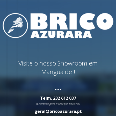
Visite o nosso Showroom em
Mangualde !
...
Telm.
232 612 037
(Chamada para a rede fixa nacional)
geral@bricoazurara.pt