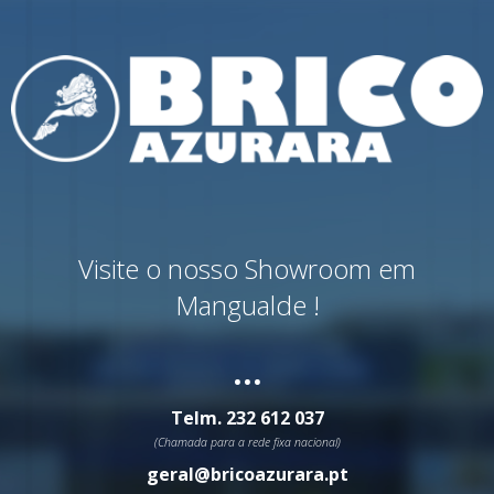
Visite o nosso Showroom em
Mangualde !
...
Telm.
232 612 037
(Chamada para a rede fixa nacional)
geral@bricoazurara.pt