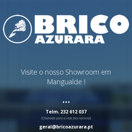
Visite o nosso Showroom em
Mangualde !
...
Telm.
232 612 037
(Chamada para a rede fixa nacional)
geral@bricoazurara.pt