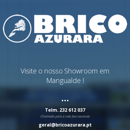
Visite o nosso Showroom em
Mangualde !
...
Telm.
232 612 037
(Chamada para a rede fixa nacional)
geral@bricoazurara.pt