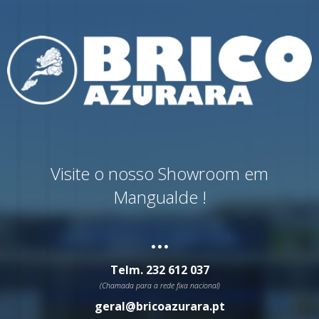
Visite o nosso Showroom em
Mangualde !
...
Telm.
232 612 037
(Chamada para a rede fixa nacional)
geral@bricoazurara.pt